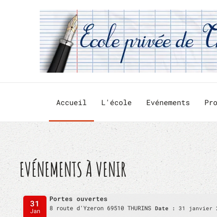
Skip to main content
Accueil
L'école
Evénements
Pr
EVÉNEMENTS À VENIR
Portes ouvertes
31
8 route d'Yzeron 69510 THURINS
Date :
31 janvier 
Jan