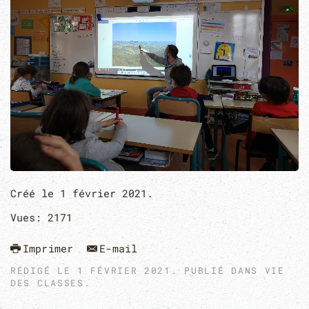
Créé le
1 février 2021
.
Vues: 2171
Imprimer
E-mail
RÉDIGÉ LE
1 FÉVRIER 2021
. PUBLIÉ DANS
VIE
DES CLASSES
.