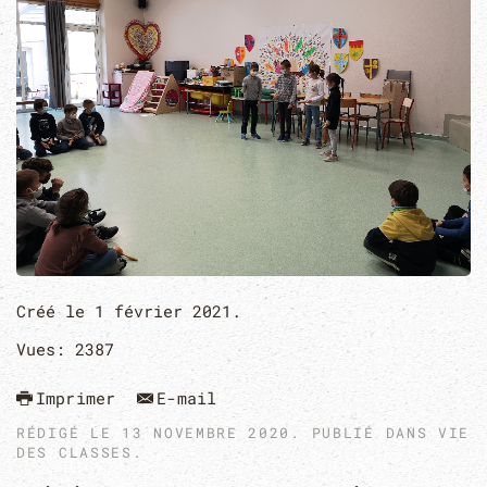
Créé le
1 février 2021
.
Vues: 2387
Imprimer
E-mail
RÉDIGÉ LE
13 NOVEMBRE 2020
. PUBLIÉ DANS
VIE
DES CLASSES
.