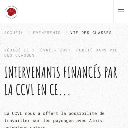
Skip to main content
ACCUEIL
EVÉNEMENTS
VIE DES CLASSES
RÉDIGÉ LE
1 FÉVRIER 2021
. PUBLIÉ DANS
VIE
DES CLASSES
.
INTERVENANTS FINANCÉS PAR
LA CCVL EN CE...
La CCVL nous a offert la possibilité de
travailler sur les paysages avec Aloïs,
animateur nature.