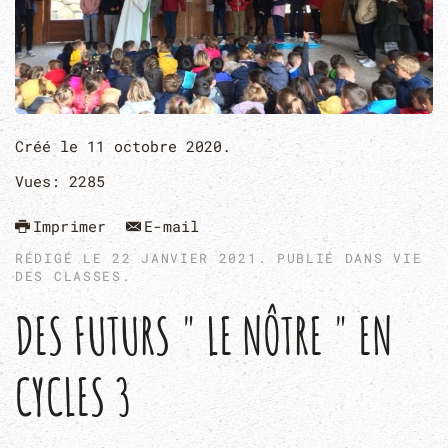
Créé le
11 octobre 2020
.
Vues: 2285
Imprimer
E-mail
RÉDIGÉ LE
22 JANVIER 2021
. PUBLIÉ DANS
VIE
DES CLASSES
.
DES FUTURS " LE NÔTRE " EN
CYCLES 3